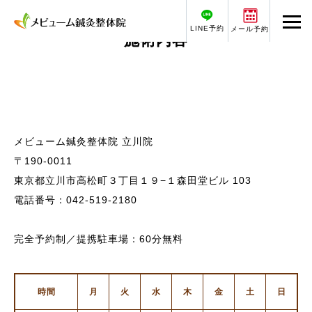
LINE予約
メール予約
施術内容
Instagram
LINE予約
メビューム鍼灸整体院 立川院
〒190-0011
メビュームについて
美容鍼をお考えの方へ
東京都立川市高松町３丁目１９−１森田堂ビル 103
メール予約
料金
電話番号：042-519-2180
アクセス
ホーム
完全予約制／提携駐車場：60分無料
メビュームについて
時間
月
火
水
木
金
土
日
施術内容