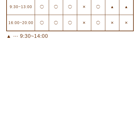
9:30~13:00
◯
◯
◯
✕
◯
▲
▲
料金
16:00~20:00
◯
◯
◯
✕
◯
✕
✕
予約
▲ ⋯ 9:30~14:00
アクセス
お客様の喜びの声